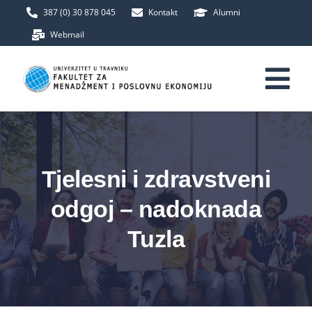
Skip
387 (0) 30 878 045
Kontakt
Alumni
to
Webmail
content
Tog
Nav
Početna
Tjelesni i zdravstveni
Fakultet
odgoj – nadoknada
Upis
Tuzla
Studij