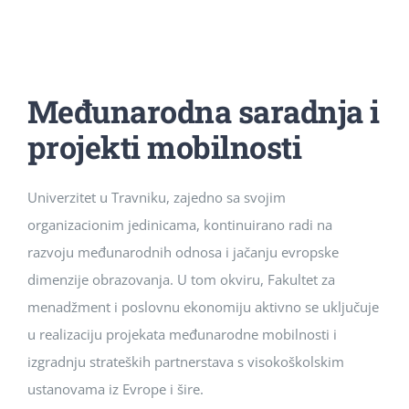
Studenti
Konferencije i časopis
Međunarodna saradnja i
Međunarodna saradnja
projekti mobilnosti
Univerzitet u Travniku, zajedno sa svojim
organizacionim jedinicama, kontinuirano radi na
razvoju međunarodnih odnosa i jačanju evropske
dimenzije obrazovanja. U tom okviru, Fakultet za
menadžment i poslovnu ekonomiju aktivno se uključuje
u realizaciju projekata međunarodne mobilnosti i
izgradnju strateških partnerstava s visokoškolskim
ustanovama iz Evrope i šire.