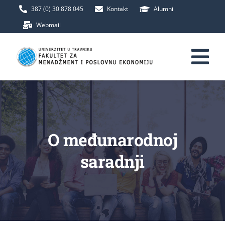
Skip
387 (0) 30 878 045
Kontakt
Alumni
to
Webmail
content
Tog
Nav
Početna
Fakultet
O međunarodnoj
saradnji
Upis
Studij