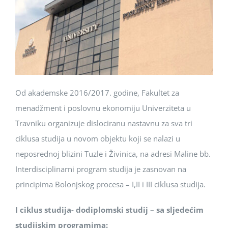
Od akademske 2016/2017. godine, Fakultet za
menadžment i poslovnu ekonomiju Univerziteta u
Travniku organizuje dislociranu nastavnu za sva tri
ciklusa studija u novom objektu koji se nalazi u
neposrednoj blizini Tuzle i Živinica, na adresi Maline bb.
Interdisciplinarni program studija je zasnovan na
principima Bolonjskog procesa – I,II i III ciklusa studija.
I ciklus studija- dodiplomski studij – sa sljedećim
studijskim programima: