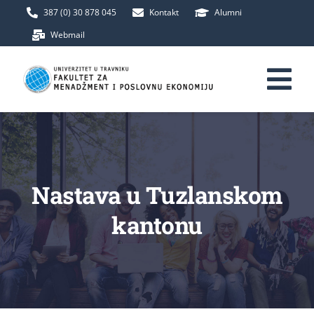
Skip
387 (0) 30 878 045
Kontakt
Alumni
to
Webmail
content
Tog
Nav
Početna
Fakultet
Nastava u Tuzlanskom
kantonu
Upis
Studij