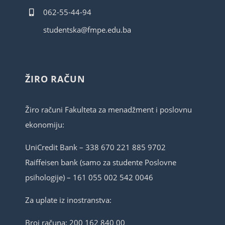
062-55-44-94
studentska@fmpe.edu.ba
ŽIRO RAČUN
Žiro računi Fakulteta za menadžment i poslovnu
ekonomiju:
UniCredit Bank – 338 670 221 885 9702
Raiffeisen bank (samo za studente Poslovne
psihologije) – 161 055 002 542 0046
Za uplate iz inostranstva:
Broj računa: 200 162 840 00