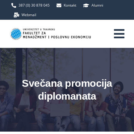
Skip
387 (0) 30 878 045
Kontakt
Alumni
to
Webmail
content
Tog
Nav
Početna
Fakultet
Svečana promocija
diplomanata
Upis
Studij