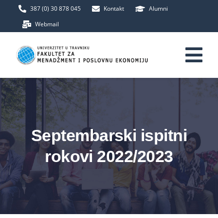
Skip
387 (0) 30 878 045
Kontakt
Alumni
to
Webmail
content
Tog
Nav
Početna
Fakultet
Septembarski ispitni
rokovi 2022/2023
Upis
Studij