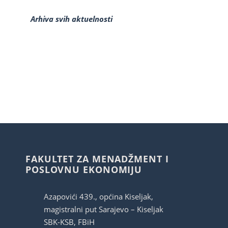
Arhiva svih aktuelnosti
FAKULTET ZA MENADŽMENT I
POSLOVNU EKONOMIJU
Azapovići 439., općina Kiseljak,
magistralni put Sarajevo – Kiseljak
SBK-KSB, FBiH