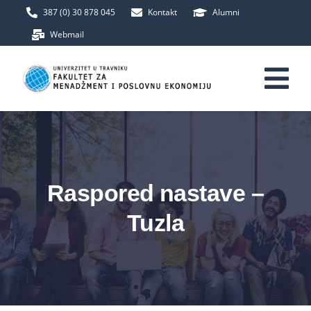
Skip
387 (0) 30 878 045
Kontakt
Alumni
to
Webmail
content
Tog
Nav
Početna
Fakultet
Raspored nastave –
Tuzla
Upis
Studij