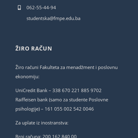
062-55-44-94
studentska@fmpe.edu.ba
ŽIRO RAČUN
Žiro računi Fakulteta za menadžment i poslovnu
ekonomiju:
UniCredit Bank – 338 670 221 885 9702
Raiffeisen bank (samo za studente Poslovne
psihologije) – 161 055 002 542 0046
Za uplate iz inostranstva:
Broj računa: 200 162 840 00