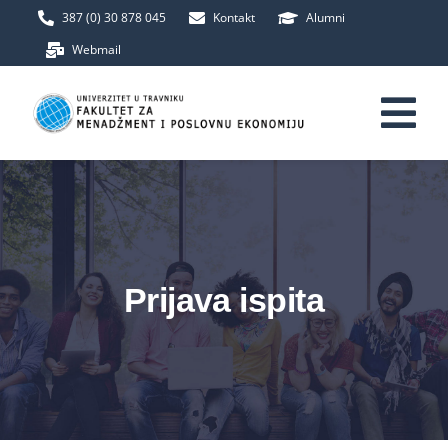
Skip
387 (0) 30 878 045
Kontakt
Alumni
to
Webmail
content
Tog
Nav
Početna
Fakultet
Prijava ispita
Upis
Studij