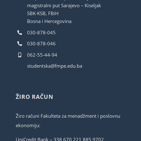
magistralni put Sarajevo – Kiseljak
SBK-KSB, FBiH
Bosna i Hercegovina
030-878-045
030-878-046
062-55-44-94
studentska@fmpe.edu.ba
ŽIRO RAČUN
Žiro računi Fakulteta za menadžment i poslovnu
ekonomiju:
UniCredit Bank – 338 670 221 885 9702