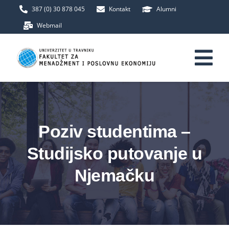
Skip
387 (0) 30 878 045
Kontakt
Alumni
to
Webmail
content
Tog
Nav
Početna
Poziv studentima –
Fakultet
Studijsko putovanje u
Upis
Njemačku
Studij