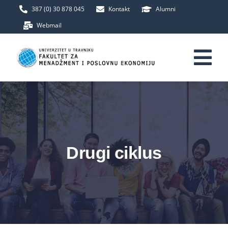
Skip
387 (0) 30 878 045
Kontakt
Alumni
to
Webmail
content
Tog
Nav
Početna
Fakultet
Drugi ciklus
Upis
Studij