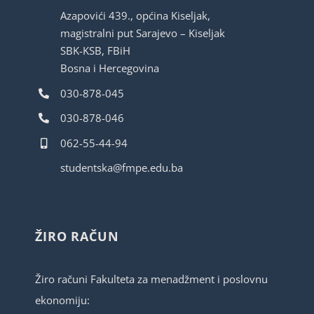
Azapovići 439., općina Kiseljak,
magistralni put Sarajevo – Kiseljak
SBK-KSB, FBiH
Bosna i Hercegovina
030-878-045
030-878-046
062-55-44-94
studentska@fmpe.edu.ba
ŽIRO RAČUN
Žiro računi Fakulteta za menadžment i poslovnu
ekonomiju: