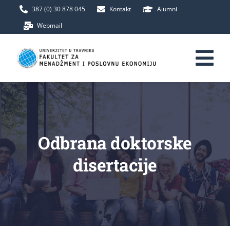
Skip
387 (0) 30 878 045
Kontakt
Alumni
to
Webmail
content
Tog
Nav
Početna
Fakultet
Odbrana doktorske
disertacije
Upis
Studij