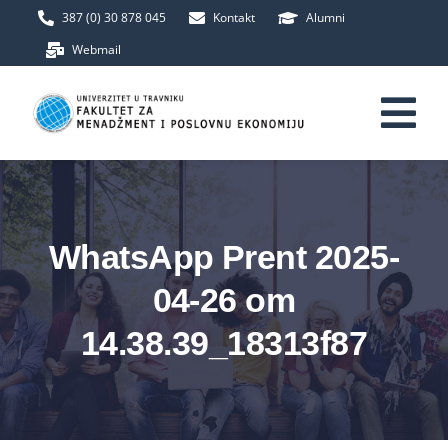
Skip
387 (0) 30 878 045
Kontakt
Alumni
to
Webmail
content
Tog
Nav
Početna
WhatsApp Prent 2025-
Fakultet
04-26 om
Upis
14.38.39_18313f87
Studij