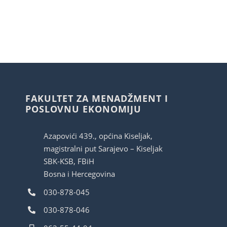
04-
26
om
14.3
FAKULTET ZA MENADŽMENT I
POSLOVNU EKONOMIJU
Azapovići 439., općina Kiseljak,
magistralni put Sarajevo – Kiseljak
SBK-KSB, FBiH
Bosna i Hercegovina
030-878-045
030-878-046