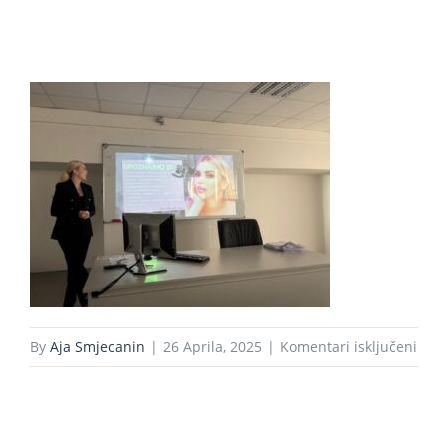
Studenti
Konferencije i časopis
Međunarodna saradnja
za
By
Aja Smjecanin
|
26 Aprila, 2025
|
Komentari isključeni
Wha
Pren
2025