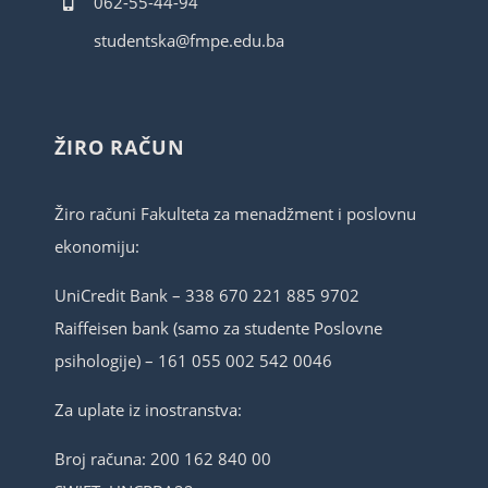
062-55-44-94
studentska@fmpe.edu.ba
ŽIRO RAČUN
Žiro računi Fakulteta za menadžment i poslovnu
ekonomiju:
UniCredit Bank – 338 670 221 885 9702
Raiffeisen bank (samo za studente Poslovne
psihologije) – 161 055 002 542 0046
Za uplate iz inostranstva:
Broj računa: 200 162 840 00