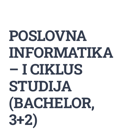
Studenti
Konferencije i časopis
POSLOVNA
Međunarodna saradnja
INFORMATIKA
– I CIKLUS
STUDIJA
(BACHELOR,
3+2)