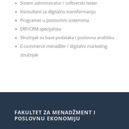
Sistem administrator / softverski tester
Konsultant za digitalnu transformaciju
Programer u poslovnim sistemima
ERP/CRM specijalista
Stručnjak za baze podataka i poslovnu analitiku
E-commerce menadžer / digitalni marketing
stručnjak
FAKULTET ZA MENADŽMENT I
POSLOVNU EKONOMIJU