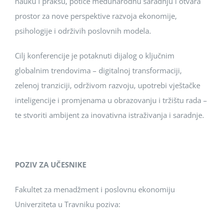
nauku i praksu, potiče međunarodnu saradnju i otvara
prostor za nove perspektive razvoja ekonomije,
psihologije i održivih poslovnih modela.
Cilj konferencije je potaknuti dijalog o ključnim
globalnim trendovima – digitalnoj transformaciji,
zelenoj tranziciji, održivom razvoju, upotrebi vještačke
inteligencije i promjenama u obrazovanju i tržištu rada –
te stvoriti ambijent za inovativna istraživanja i saradnje.
POZIV ZA UČESNIKE
Fakultet za menadžment i poslovnu ekonomiju
Univerziteta u Travniku poziva: