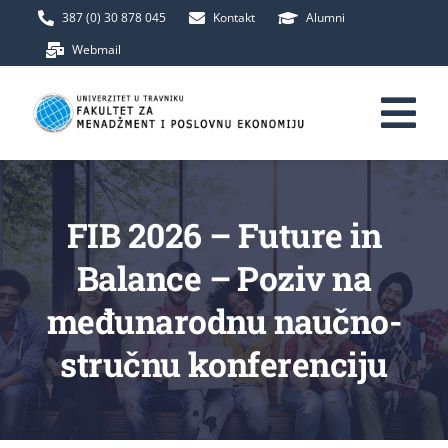
Skip
387 (0) 30 878 045
Kontakt
Alumni
to
Webmail
content
Tog
Nav
Početna
FIB 2026 – Future in
Fakultet
Balance – Poziv na
međunarodnu naučno-
Upis
stručnu konferenciju
Studij