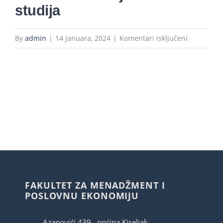
studija
za
By
admin
|
14 Januara, 2024
|
Komentari isključeni
Pravila
studiranja
za
I
ciklus
studija
FAKULTET ZA MENADŽMENT I
POSLOVNU EKONOMIJU
Azapovići 439., općina Kiseljak,