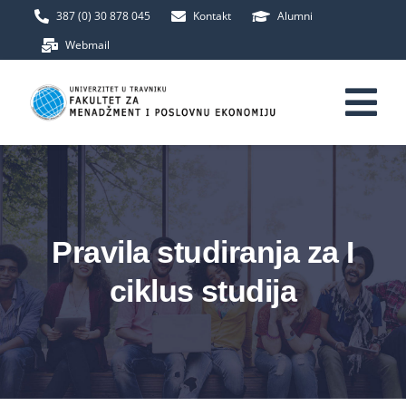
Skip
387 (0) 30 878 045
Kontakt
Alumni
to
Webmail
content
Tog
Nav
Početna
Fakultet
Pravila studiranja za I
ciklus studija
Upis
Studij