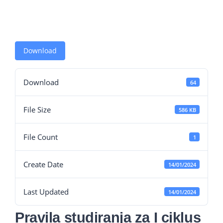
Studenti
Konferencije i časopis
Download
Međunarodna saradnja
Download
64
File Size
586 KB
File Count
1
Create Date
14/01/2024
Last Updated
14/01/2024
Pravila studiranja za I ciklus