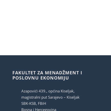
Studenti
Konferencije i časopis
Međunarodna saradnja
FAKULTET ZA MENADŽMENT I
POSLOVNU EKONOMIJU
Azapovići 439., općina Kiseljak,
magistralni put Sarajevo – Kiseljak
SBK-KSB, FBiH
Bosna i Hercegovina