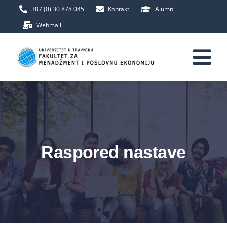
Skip
387 (0) 30 878 045
Kontakt
Alumni
to
Webmail
content
Tog
Nav
Početna
Fakultet
Raspored nastave
Upis
Studij