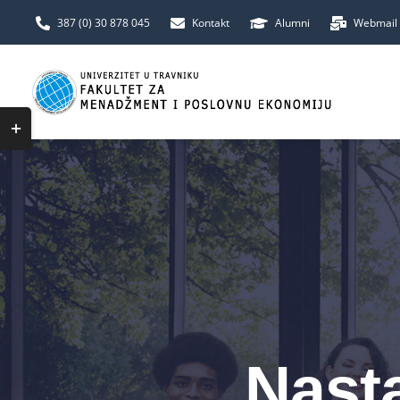
Skip
387 (0) 30 878 045
Kontakt
Alumni
Webmail
to
content
Toggle
Sliding
Bar
Area
Nasta