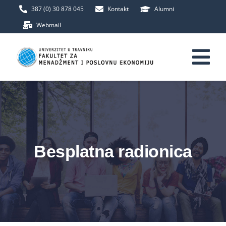
Skip
387 (0) 30 878 045
Kontakt
Alumni
to
Webmail
content
Tog
Nav
Početna
Fakultet
Besplatna radionica
Upis
Studij